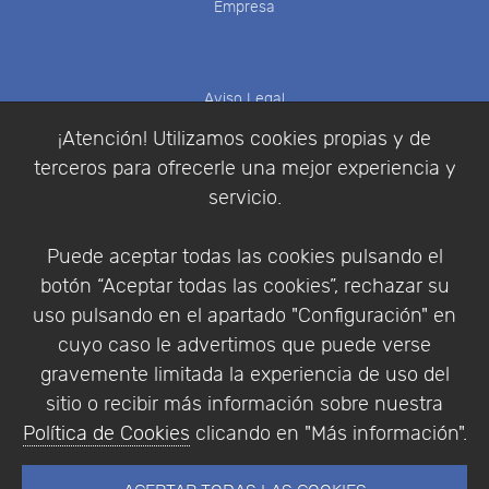
Empresa
Aviso Legal
Política de Cookies
¡Atención! Utilizamos cookies propias y de
Política de Privacidad
terceros para ofrecerle una mejor experiencia y
Condiciones de compra
servicio.
Identificarse
Registrarse
Puede aceptar todas las cookies pulsando el
botón “Aceptar todas las cookies”, rechazar su
uso pulsando en el apartado "Configuración" en
cuyo caso le advertimos que puede verse
Empresa
|
Aviso Legal
|
Política de Privacidad
|
gravemente limitada la experiencia de uso del
Política de Cookies
sitio o recibir más información sobre nuestra
© Copyright 1994 - 2026. Addlink Software
Política de Cookies
clicando en "Más información".
Científico, S.L.
Distribuidor de soluciones software para España y