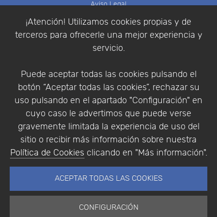
Aviso Legal
Política de Cookies
¡Atención! Utilizamos cookies propias y de
Política de Privacidad
terceros para ofrecerle una mejor experiencia y
Condiciones de compra
servicio.
Identificarse
Registrarse
Puede aceptar todas las cookies pulsando el
botón “Aceptar todas las cookies”, rechazar su
uso pulsando en el apartado "Configuración" en
cuyo caso le advertimos que puede verse
Empresa
|
Aviso Legal
|
Política de Privacidad
|
gravemente limitada la experiencia de uso del
Política de Cookies
sitio o recibir más información sobre nuestra
© Copyright 1994 - 2026. Addlink Software
Política de Cookies
clicando en "Más información".
Científico, S.L.
Distribuidor de soluciones software para España y
ACEPTAR TODAS LAS COOKIES
Portugal.
CONFIGURACIÓN