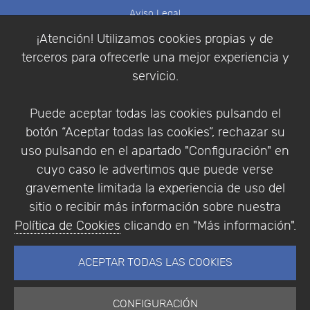
Aviso Legal
Política de Cookies
¡Atención! Utilizamos cookies propias y de
Política de Privacidad
terceros para ofrecerle una mejor experiencia y
Condiciones de compra
servicio.
Identificarse
Registrarse
Puede aceptar todas las cookies pulsando el
botón “Aceptar todas las cookies”, rechazar su
uso pulsando en el apartado "Configuración" en
cuyo caso le advertimos que puede verse
Empresa
|
Aviso Legal
|
Política de Privacidad
|
gravemente limitada la experiencia de uso del
Política de Cookies
sitio o recibir más información sobre nuestra
© Copyright 1994 - 2026. Addlink Software
Política de Cookies
clicando en "Más información".
Científico, S.L.
Distribuidor de soluciones software para España y
ACEPTAR TODAS LAS COOKIES
Portugal.
CONFIGURACIÓN