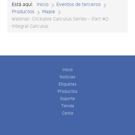
Está aquí:
Inicio
Eventos de terceros
Productos
Maple
Webinar: Clickable Calculus Series - Part #2:
Integral Calculus
Inicio
Noticias
Etiquetas
Productos
Soporte
Tienda
Cesta