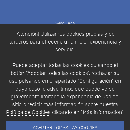
Aviso Legal
Política de Cookies
¡Atención! Utilizamos cookies propias y de
Política de Privacidad
terceros para ofrecerle una mejor experiencia y
Condiciones de compra
servicio.
Identificarse
Registrarse
Puede aceptar todas las cookies pulsando el
botón “Aceptar todas las cookies”, rechazar su
uso pulsando en el apartado "Configuración" en
cuyo caso le advertimos que puede verse
Empresa
|
Aviso Legal
|
Política de Privacidad
|
gravemente limitada la experiencia de uso del
Política de Cookies
sitio o recibir más información sobre nuestra
© Copyright 1994 - 2026. Addlink Software
Política de Cookies
clicando en "Más información".
Científico, S.L.
Distribuidor de soluciones software para España y
ACEPTAR TODAS LAS COOKIES