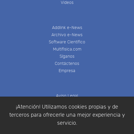
Videos
Addlink e-News
Archivo e-News
Software Científico
Multifisica.com
Síganos
Contáctenos
Empresa
Aviso Legal
Política de Cookies
¡Atención! Utilizamos cookies propias y de
Política de Privacidad
terceros para ofrecerle una mejor experiencia y
Condiciones de compra
servicio.
Identificarse
Registrarse