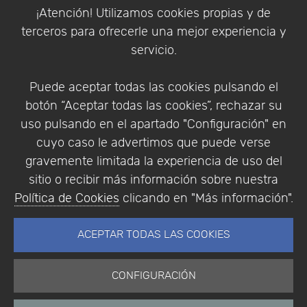
Política de Cookies
¡Atención! Utilizamos cookies propias y de
Política de Privacidad
terceros para ofrecerle una mejor experiencia y
Condiciones de compra
servicio.
Identificarse
Registrarse
Puede aceptar todas las cookies pulsando el
botón “Aceptar todas las cookies”, rechazar su
uso pulsando en el apartado "Configuración" en
cuyo caso le advertimos que puede verse
Empresa
|
Aviso Legal
|
Política de Privacidad
|
gravemente limitada la experiencia de uso del
Política de Cookies
sitio o recibir más información sobre nuestra
© Copyright 1994 - 2026. Addlink Software
Política de Cookies
clicando en "Más información".
Científico, S.L.
Distribuidor de soluciones software para España y
ACEPTAR TODAS LAS COOKIES
Portugal.
CONFIGURACIÓN