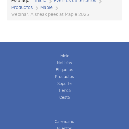
Está aquí:
Inicio
Eventos de terceros
Productos
Maple
Webinar: A sneak peek at Maple 2025
Inicio
Noticias
Etiquetas
Productos
Soporte
Tienda
Cesta
Calendario
Eventos