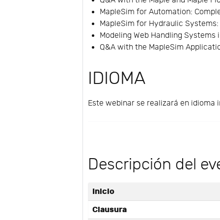
Q&A with the Maple and Maple Fl
MapleSim for Automation: Complet
MapleSim for Hydraulic Systems:
Modeling Web Handling Systems i
Q&A with the MapleSim Applicati
IDIOMA
Este webinar se realizará en idioma i
Descripción del ev
Inicio
Clausura