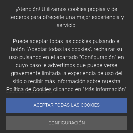
Política de Cookies
¡Atención! Utilizamos cookies propias y de
Política de Privacidad
terceros para ofrecerle una mejor experiencia y
Condiciones de compra
servicio.
Identificarse
Registrarse
Puede aceptar todas las cookies pulsando el
botón “Aceptar todas las cookies”, rechazar su
uso pulsando en el apartado "Configuración" en
cuyo caso le advertimos que puede verse
Empresa
|
Aviso Legal
|
Política de Privacidad
|
gravemente limitada la experiencia de uso del
Política de Cookies
sitio o recibir más información sobre nuestra
© Copyright 1994 - 2026. Addlink Software
Política de Cookies
clicando en "Más información".
Científico, S.L.
Distribuidor de soluciones software para España y
ACEPTAR TODAS LAS COOKIES
Portugal.
CONFIGURACIÓN