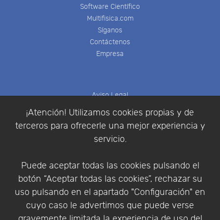
Software Científico
Multifisica.com
Síganos
Contáctenos
Empresa
Aviso Legal
Política de Cookies
¡Atención! Utilizamos cookies propias y de
Política de Privacidad
terceros para ofrecerle una mejor experiencia y
Condiciones de compra
servicio.
Identificarse
Registrarse
Puede aceptar todas las cookies pulsando el
botón “Aceptar todas las cookies”, rechazar su
uso pulsando en el apartado "Configuración" en
cuyo caso le advertimos que puede verse
Empresa
|
Aviso Legal
|
Política de Privacidad
|
gravemente limitada la experiencia de uso del