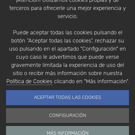
¡Atención! Utilizamos cookies propias y de
Política de Privacidad
terceros para ofrecerle una mejor experiencia y
Condiciones de compra
servicio.
Identificarse
Registrarse
Puede aceptar todas las cookies pulsando el
botón “Aceptar todas las cookies”, rechazar su
uso pulsando en el apartado "Configuración" en
cuyo caso le advertimos que puede verse
Empresa
|
Aviso Legal
|
Política de Privacidad
|
gravemente limitada la experiencia de uso del
Política de Cookies
sitio o recibir más información sobre nuestra
© Copyright 1994 - 2026. Addlink Software
Política de Cookies
clicando en "Más información".
Científico, S.L.
Distribuidor de soluciones software para España y
ACEPTAR TODAS LAS COOKIES
Portugal.
CONFIGURACIÓN
MÁS INFORMACIÓN