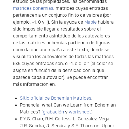
estudio de las propiedades, las denominadas
matrices bohemias
, matrices cuyas entradas
pertenecen a un conjunto finito de valores (por
ejemplo, -1, 0 y 1). Sin la ayuda de
Maple
hubiera
sido imposible llegar a resultados sobre el
comportamiento asintótico de los autovalores
de las matrices bohemias partiendo de figuras
como la que acompaña a este texto, donde se
visualizan los autovalores de todas las matrices
5x5 cuyas entradas son, o -1, o 0, o 1 (el color se
asigna en función de la densidad con la que
aparece cada autovalor). Se puede encontrar
más información en:
Sitio oficial de Bohemian Matrices
.
Ponencia: What Can We Learn from Bohemian
Matrices? (
grabación
y
worksheet
).
E.Y.S. Chan, R.M. Corless, L. Gonzalez-Vega,
J.R. Sendra, J. Sendra y S.E. Thornton. Upper