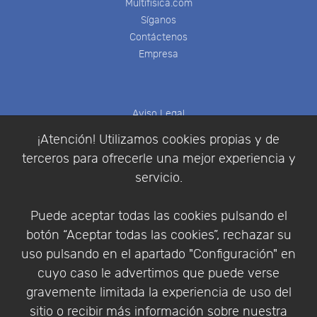
Multifisica.com
Síganos
Contáctenos
Empresa
Aviso Legal
Política de Cookies
¡Atención! Utilizamos cookies propias y de
Política de Privacidad
terceros para ofrecerle una mejor experiencia y
Condiciones de compra
servicio.
Identificarse
Registrarse
Puede aceptar todas las cookies pulsando el
botón “Aceptar todas las cookies”, rechazar su
uso pulsando en el apartado "Configuración" en
cuyo caso le advertimos que puede verse
Empresa
|
Aviso Legal
|
Política de Privacidad
|
gravemente limitada la experiencia de uso del
Política de Cookies
sitio o recibir más información sobre nuestra