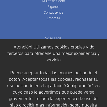
Multifisica.com
Síganos
Contáctenos
Empresa
Aviso Legal
Política de Cookies
¡Atención! Utilizamos cookies propias y de
Política de Privacidad
terceros para ofrecerle una mejor experiencia y
Condiciones de compra
servicio.
Identificarse
Registrarse
Puede aceptar todas las cookies pulsando el
botón “Aceptar todas las cookies”, rechazar su
uso pulsando en el apartado "Configuración" en
cuyo caso le advertimos que puede verse
Empresa
|
Aviso Legal
|
Política de Privacidad
|
gravemente limitada la experiencia de uso del
Política de Cookies
sitio o recibir más información sobre nuestra