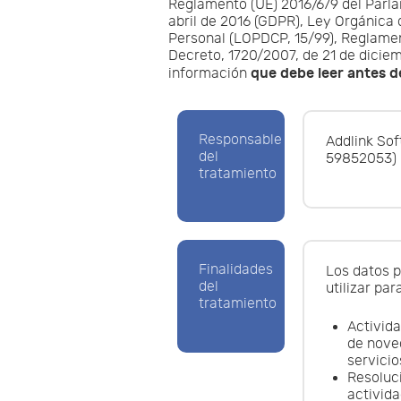
Reglamento (UE) 2016/679 del Parl
abril de 2016 (GDPR), Ley Orgánica
Personal (LOPDCP, 15/99), Reglame
Decreto, 1720/2007, de 21 de diciemb
que debe leer antes d
información
Responsable
Addlink Sof
del
59852053)
tratamiento
Finalidades
Los datos p
del
utilizar par
tratamiento
Activid
de nove
servicio
Resoluc
activid