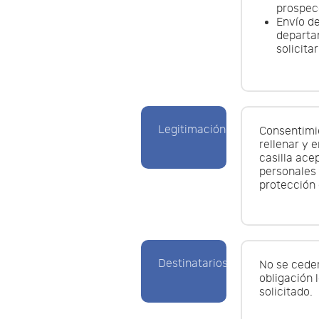
prospec
Envío de
departa
solicitar
Legitimación
Consentimie
rellenar y 
casilla ace
personales
protección 
Destinatarios
No se ceder
obligación 
solicitado.