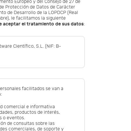
amento Europeo y del Consejo de 27 de
 de Protección de Datos de Carácter
nto de Desarrollo de la LOPDCP (Real
re), le facilitamos la siguiente
e aceptar el tratamiento de sus datos
:
tware Científico, S.L. (NIF: B-
ersonales facilitados se van a
a:
ad comercial e informativa
dades, productos de interés,
s o eventos.
ión de consultas sobre las
ades comerciales, de soporte y