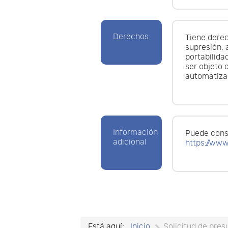
Derechos
Tiene derec
supresión, a
portabilida
ser objeto 
automatiza
Información
Puede consu
adicional
https://www
Está aquí:
Inicio
Solicitud de pre