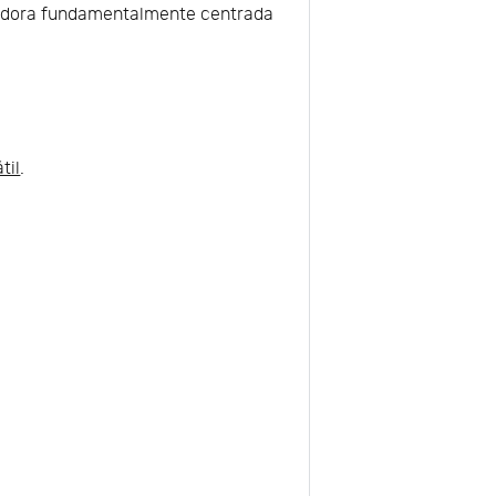
igadora fundamentalmente centrada
til
.