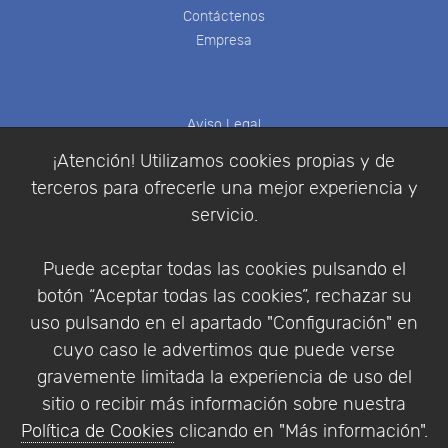
Contáctenos
Empresa
Aviso Legal
Política de Cookies
¡Atención! Utilizamos cookies propias y de
Política de Privacidad
terceros para ofrecerle una mejor experiencia y
Condiciones de compra
servicio.
Identificarse
Registrarse
Puede aceptar todas las cookies pulsando el
botón “Aceptar todas las cookies”, rechazar su
uso pulsando en el apartado "Configuración" en
cuyo caso le advertimos que puede verse
Empresa
|
Aviso Legal
|
Política de Privacidad
|
gravemente limitada la experiencia de uso del
Política de Cookies
sitio o recibir más información sobre nuestra
© Copyright 1994 - 2026. Addlink Software
Política de Cookies
clicando en "Más información".
Científico, S.L.