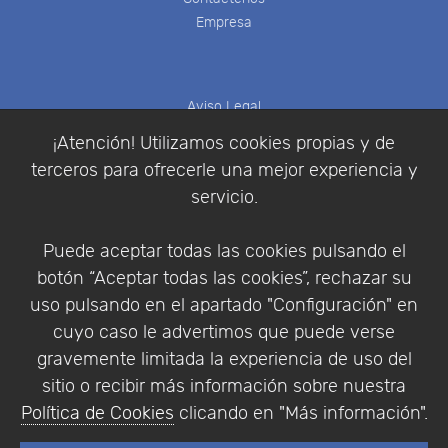
Empresa
Aviso Legal
Política de Cookies
¡Atención! Utilizamos cookies propias y de
Política de Privacidad
terceros para ofrecerle una mejor experiencia y
Condiciones de compra
servicio.
Identificarse
Registrarse
Puede aceptar todas las cookies pulsando el
botón “Aceptar todas las cookies”, rechazar su
uso pulsando en el apartado "Configuración" en
cuyo caso le advertimos que puede verse
Empresa
|
Aviso Legal
|
Política de Privacidad
|
gravemente limitada la experiencia de uso del
Política de Cookies
sitio o recibir más información sobre nuestra
© Copyright 1994 - 2026. Addlink Software
Política de Cookies
clicando en "Más información".
Científico, S.L.