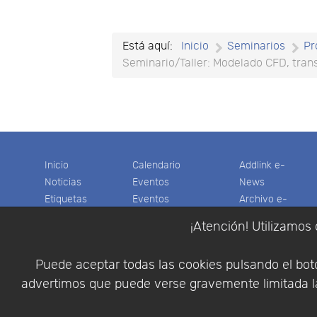
Está aquí:
Inicio
Seminarios
Pr
Seminario/Taller: Modelado CFD, tran
Inicio
Calendario
Addlink e-
Noticias
Eventos
News
Etiquetas
Eventos
Archivo e-
Productos
pasados
News
¡Atención! Utilizamos 
Soporte
Colaboradores
Software
Tienda
Encuestas
Científico
Puede aceptar todas las cookies pulsando el botó
Cesta
Descargas
Multifisica.com
advertimos que puede verse gravemente limitada la
Videos
Síganos
Contáctenos