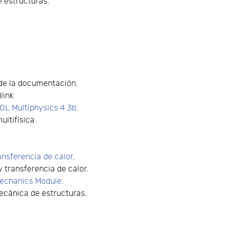
e estructuras.
 de la documentación.
link
L Multiphysics 4.3b
.
ifísica.
ansferencia de calor
.
 transferencia de calor.
Mechanics Module
.
ecánica de estructuras.