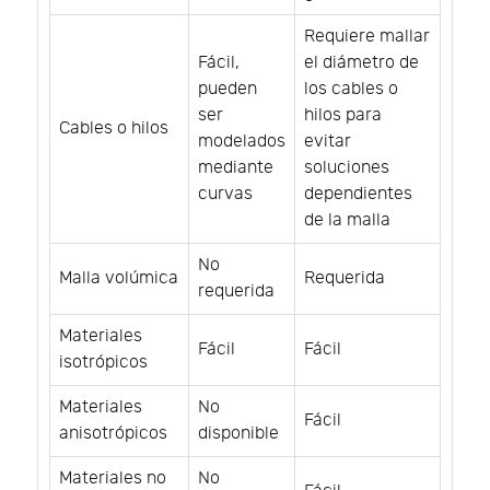
Requiere mallar
Fácil,
el diámetro de
pueden
los cables o
ser
hilos para
Cables o hilos
modelados
evitar
mediante
soluciones
curvas
dependientes
de la malla
No
Malla volúmica
Requerida
requerida
Materiales
Fácil
Fácil
isotrópicos
Materiales
No
Fácil
anisotrópicos
disponible
Materiales no
No