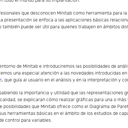
 en todo el mundo para su implantación.
rofesionales que desconocen Minitab como herramienta para la
 La presentación se enfoca a las aplicaciones básicas relacion
ro también puede ser útil para quienes trabajen en ámbitos dis
ntorno de Minitab e introduciremos las posibilidades de anális
remos una especial atención a las novedades introducidas en
16
, que guía al usuario en el análisis y en la interpretación y
 sabiendo la importancia y utilidad que las representaciones g
a calidad, se explicaran cómo realizar gráficas para una o más
 de posibilidades que Minitab ofrece como el Diagrama de Par
s herramientas básicas en el ámbito de los estudios de capac
de control para variables.