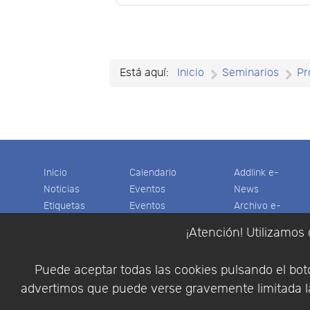
Está aquí:
Inicio
Seminarios
Pr
Inicio
Calendario
Addlink e-
Noticias
Eventos
News
Etiquetas
Eventos
Archivo e-
Productos
pasados
News
¡Atención! Utilizamos 
Soporte
Colaboradores
Software
Tienda
Encuestas
Científico
Puede aceptar todas las cookies pulsando el botó
Cesta
Descargas
Multifisica.com
advertimos que puede verse gravemente limitada la
Videos
Síganos
Contáctenos