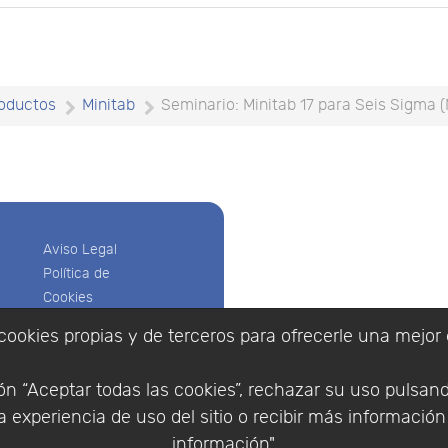
oductos
Minitab
Seminario: Minitab 17 para Seis Sigma (
Aviso Legal
Política de
Cookies
Política de
cookies propias y de terceros para ofrecerle una mejor 
Privacidad
Empresa
|
Aviso Legal
|
Po
Condiciones
|
Política de Cookies
n “Aceptar todas las cookies”, rechazar su uso pulsan
de compra
© Copyright 1994 - 2026. 
 experiencia de uso del sitio o recibir más informació
Identificarse
Científico, S.L.
Registrarse
información".