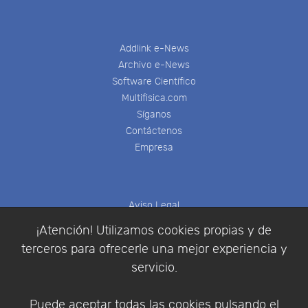
Addlink e-News
Archivo e-News
Software Científico
Multifisica.com
Síganos
Contáctenos
Empresa
Aviso Legal
Política de Cookies
¡Atención! Utilizamos cookies propias y de
Política de Privacidad
terceros para ofrecerle una mejor experiencia y
Condiciones de compra
servicio.
Identificarse
Registrarse
Puede aceptar todas las cookies pulsando el