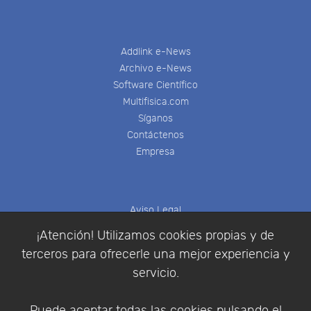
Addlink e-News
Archivo e-News
Software Científico
Multifisica.com
Síganos
Contáctenos
Empresa
Aviso Legal
Política de Cookies
¡Atención! Utilizamos cookies propias y de
Política de Privacidad
terceros para ofrecerle una mejor experiencia y
Condiciones de compra
servicio.
Identificarse
Registrarse
Puede aceptar todas las cookies pulsando el