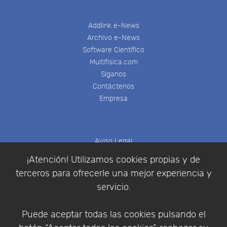
Addlink e-News
Archivo e-News
Software Científico
Multifisica.com
Síganos
Contáctenos
Empresa
Aviso Legal
Política de Cookies
¡Atención! Utilizamos cookies propias y de
Política de Privacidad
terceros para ofrecerle una mejor experiencia y
Condiciones de compra
servicio.
Identificarse
Registrarse
Puede aceptar todas las cookies pulsando el