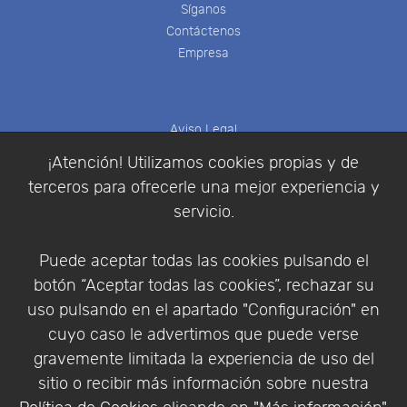
Síganos
Contáctenos
Empresa
Aviso Legal
Política de Cookies
¡Atención! Utilizamos cookies propias y de
Política de Privacidad
terceros para ofrecerle una mejor experiencia y
Condiciones de compra
servicio.
Identificarse
Registrarse
Puede aceptar todas las cookies pulsando el
botón “Aceptar todas las cookies”, rechazar su
uso pulsando en el apartado "Configuración" en
cuyo caso le advertimos que puede verse
Empresa
|
Aviso Legal
|
Política de Privacidad
|
gravemente limitada la experiencia de uso del
Política de Cookies
sitio o recibir más información sobre nuestra
© Copyright 1994 - 2026. Addlink Software