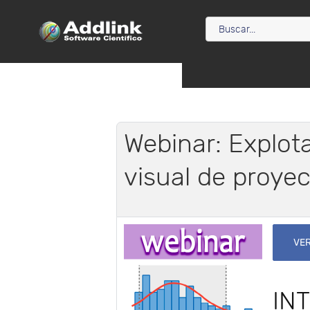
Webinar: Explot
visual de proye
VER
IN