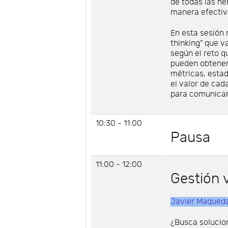
de todas las he
manera efectiv
En esta sesión 
thinking" que v
según el reto q
pueden obtener
métricas, estad
el valor de cad
para comunicar
10:30 - 11:00
Pausa
11:00 - 12:00
Gestión 
Javier Maqued
¿Busca solucion