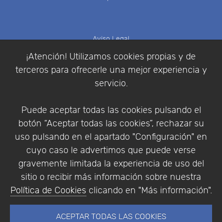
Aviso Legal
Política de Cookies
¡Atención! Utilizamos cookies propias y de
Política de Privacidad
terceros para ofrecerle una mejor experiencia y
Condiciones de compra
servicio.
Identificarse
Registrarse
Puede aceptar todas las cookies pulsando el
botón “Aceptar todas las cookies”, rechazar su
uso pulsando en el apartado "Configuración" en
cuyo caso le advertimos que puede verse
Empresa
|
Aviso Legal
|
Política de Privacidad
|
gravemente limitada la experiencia de uso del
Política de Cookies
sitio o recibir más información sobre nuestra
© Copyright 1994 - 2026. Addlink Software
Política de Cookies
clicando en "Más información".
Científico, S.L.
Distribuidor de soluciones software para España y
ACEPTAR TODAS LAS COOKIES