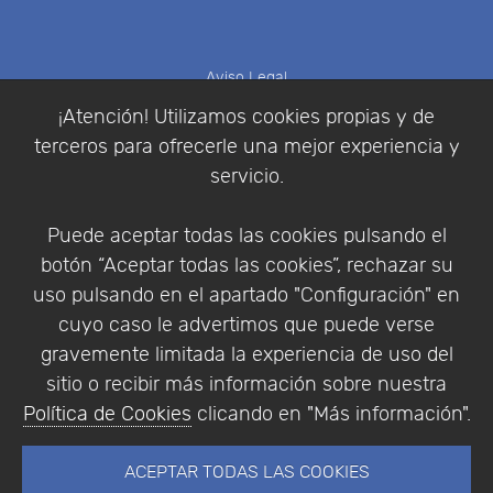
Aviso Legal
Política de Cookies
¡Atención! Utilizamos cookies propias y de
Política de Privacidad
terceros para ofrecerle una mejor experiencia y
Condiciones de compra
servicio.
Identificarse
Registrarse
Puede aceptar todas las cookies pulsando el
botón “Aceptar todas las cookies”, rechazar su
uso pulsando en el apartado "Configuración" en
cuyo caso le advertimos que puede verse
Empresa
|
Aviso Legal
|
Política de Privacidad
|
gravemente limitada la experiencia de uso del
Política de Cookies
sitio o recibir más información sobre nuestra
© Copyright 1994 - 2026. Addlink Software
Política de Cookies
clicando en "Más información".
Científico, S.L.
Distribuidor de soluciones software para España y
ACEPTAR TODAS LAS COOKIES
Portugal.