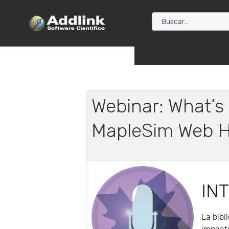
Webinar: What’s
MapleSim Web H
IN
La bibl