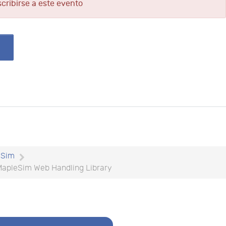
scribirse a este evento
eSim
 MapleSim Web Handling Library