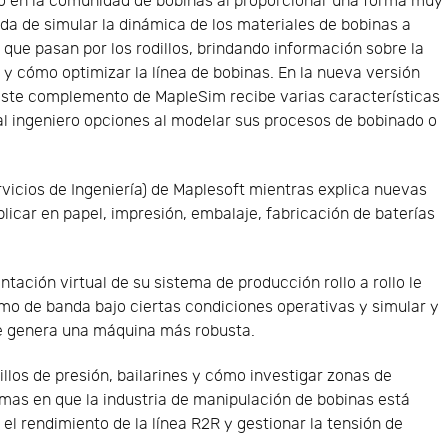
o en la comunidad de bobinas al proporcionar una forma muy
a de simular la dinámica de los materiales de bobinas a
que pasan por los rodillos, brindando información sobre la
 y cómo optimizar la línea de bobinas. En la nueva versión
este complemento de MapleSim recibe varias características
 ingeniero opciones al modelar sus procesos de bobinado o
vicios de Ingeniería) de Maplesoft mientras explica nuevas
icar en papel, impresión, embalaje, fabricación de baterías
tación virtual de su sistema de producción rollo a rollo le
amo de banda bajo ciertas condiciones operativas y simular y
ue genera una máquina más robusta.
llos de presión, bailarines y cómo investigar zonas de
mas en que la industria de manipulación de bobinas está
 el rendimiento de la línea R2R y gestionar la tensión de