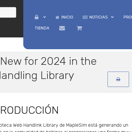
INICIO
NOTICIAS
PRO
TIENDA
 New for 2024 in the
andling Library
TRODUCCIÓN
ioteca Web Handlink Library de MapleSim está generando un