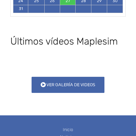
24
25
26
27
28
29
30
31
Últimos vídeos Maplesim
VER GALERÍA DE VIDEOS
Inicio