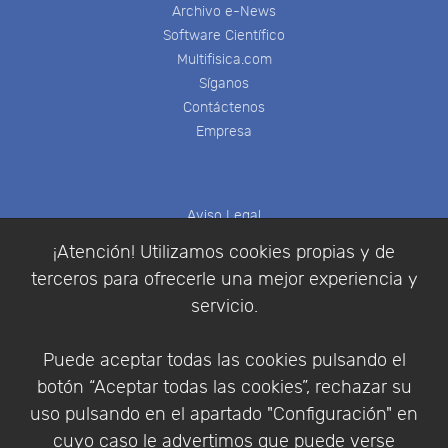
Archivo e-News
Software Científico
Multifisica.com
Síganos
Contáctenos
Empresa
Aviso Legal
Política de Cookies
¡Atención! Utilizamos cookies propias y de
Política de Privacidad
terceros para ofrecerle una mejor experiencia y
Condiciones de compra
servicio.
Identificarse
Registrarse
Puede aceptar todas las cookies pulsando el
botón “Aceptar todas las cookies”, rechazar su
uso pulsando en el apartado "Configuración" en
cuyo caso le advertimos que puede verse