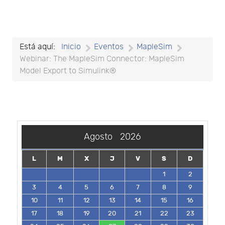
Está aquí:
Inicio
Eventos
MapleSim
Webinar: The MapleSim Connector: MapleSim
Model Export to Simulink®
Agosto
2026
L
M
X
J
V
S
D
1
2
3
4
5
6
7
8
9
10
11
12
13
14
15
16
17
18
19
20
21
22
23