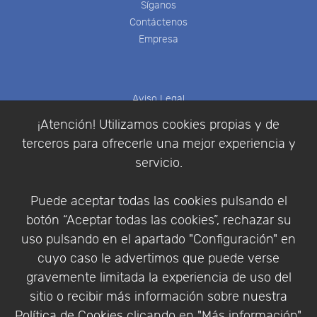
Síganos
Contáctenos
Empresa
Aviso Legal
Política de Cookies
¡Atención! Utilizamos cookies propias y de
Política de Privacidad
terceros para ofrecerle una mejor experiencia y
Condiciones de compra
servicio.
Identificarse
Registrarse
Puede aceptar todas las cookies pulsando el
botón “Aceptar todas las cookies”, rechazar su
uso pulsando en el apartado "Configuración" en
cuyo caso le advertimos que puede verse
Empresa
|
Aviso Legal
|
Política de Privacidad
|
gravemente limitada la experiencia de uso del
Política de Cookies
sitio o recibir más información sobre nuestra
© Copyright 1994 - 2026. Addlink Software
Política de Cookies
clicando en "Más información".