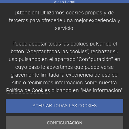
Aviso Legal
Política de Cookies
¡Atención! Utilizamos cookies propias y de
Política de Privacidad
terceros para ofrecerle una mejor experiencia y
Condiciones de compra
servicio.
Identificarse
Registrarse
Puede aceptar todas las cookies pulsando el
botón “Aceptar todas las cookies”, rechazar su
uso pulsando en el apartado "Configuración" en
cuyo caso le advertimos que puede verse
Empresa
|
Aviso Legal
|
Política de Privacidad
|
gravemente limitada la experiencia de uso del
Política de Cookies
sitio o recibir más información sobre nuestra
© Copyright 1994 - 2026. Addlink Software
Política de Cookies
clicando en "Más información".
Científico, S.L.
Distribuidor de soluciones software para España y
ACEPTAR TODAS LAS COOKIES
Portugal.
CONFIGURACIÓN