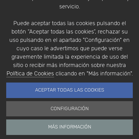
Condiciones de compra
servicio.
Identificarse
Registrarse
Puede aceptar todas las cookies pulsando el
botón “Aceptar todas las cookies”, rechazar su
uso pulsando en el apartado "Configuración" en
cuyo caso le advertimos que puede verse
Empresa
|
Aviso Legal
|
Política de Privacidad
|
gravemente limitada la experiencia de uso del
Política de Cookies
sitio o recibir más información sobre nuestra
© Copyright 1994 - 2026. Addlink Software
Política de Cookies
clicando en "Más información".
Científico, S.L.
Distribuidor de soluciones software para España y
ACEPTAR TODAS LAS COOKIES
Portugal.
CONFIGURACIÓN
MÁS INFORMACIÓN