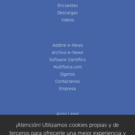
Encuestas
Descargas
Videos
Addlink e-News
Archivo e-News
Software Científico
Multifisica.com
Síganos
Contáctenos
Empresa
Aviso Legal
Política de Cookies
¡Atención! Utilizamos cookies propias y de
Política de Privacidad
terceros para ofrecerle una mejor experiencia y