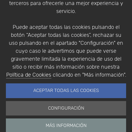
terceros para ofrecerle una mejor experiencia y
Condiciones de compra
servicio.
Identificarse
Registrarse
Puede aceptar todas las cookies pulsando el
botón “Aceptar todas las cookies”, rechazar su
uso pulsando en el apartado "Configuración" en
cuyo caso le advertimos que puede verse
Empresa
|
Aviso Legal
|
Política de Privacidad
|
gravemente limitada la experiencia de uso del
Política de Cookies
sitio o recibir más información sobre nuestra
© Copyright 1994 - 2026. Addlink Software
Política de Cookies
clicando en "Más información".
Científico, S.L.
Distribuidor de soluciones software para España y
ACEPTAR TODAS LAS COOKIES
Portugal.
CONFIGURACIÓN
MÁS INFORMACIÓN