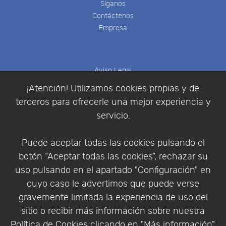
Síganos
Contáctenos
Empresa
Aviso Legal
Política de Cookies
¡Atención! Utilizamos cookies propias y de
Política de Privacidad
terceros para ofrecerle una mejor experiencia y
Condiciones de compra
servicio.
Identificarse
Registrarse
Puede aceptar todas las cookies pulsando el
botón “Aceptar todas las cookies”, rechazar su
uso pulsando en el apartado "Configuración" en
cuyo caso le advertimos que puede verse
Empresa
|
Aviso Legal
|
Política de Privacidad
|
gravemente limitada la experiencia de uso del
Política de Cookies
sitio o recibir más información sobre nuestra
© Copyright 1994 - 2026. Addlink Software
Política de Cookies
clicando en "Más información".