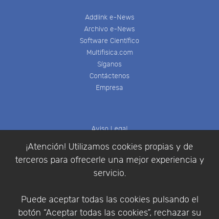
Addlink e-News
Archivo e-News
Software Científico
Multifisica.com
Síganos
Contáctenos
Empresa
Aviso Legal
Política de Cookies
¡Atención! Utilizamos cookies propias y de
Política de Privacidad
terceros para ofrecerle una mejor experiencia y
Condiciones de compra
servicio.
Identificarse
Registrarse
Puede aceptar todas las cookies pulsando el
botón “Aceptar todas las cookies”, rechazar su