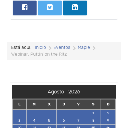
Está aquí:
Inicio
Eventos
Maple
Webinar: Puttin’ on the Ritz
Agosto
2026
L
M
X
J
V
S
D
1
2
3
4
5
6
7
8
9
10
11
12
13
14
15
16