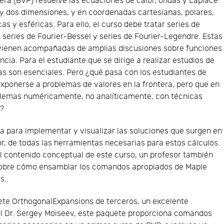
tera (BVP) resuelve las ecuaciones de calor, ondas y Laplace
y dos dimensiones, y en coordenadas cartesianas, polares,
icas y esféricas. Para ello, el curso debe tratar series de
, series de Fourier-Bessel y series de Fourier-Legendre. Estas
 vienen acompañadas de amplias discusiones sobre funciones
cia. Para el estudiante que se dirige a realizar estudios de
s son esenciales. Pero ¿qué pasa con los estudiantes de
exponerse a problemas de valores en la frontera, pero que en
blemas numéricamente, no analíticamente, con técnicas
X?
a para implementar y visualizar las soluciones que surgen en
or, de todas las herramientas necesarias para estos cálculos.
 contenido conceptual de este curso, un profesor también
 sobre cómo ensamblar los comandos apropiados de Maple
s.
uete OrthogonalExpansions de terceros, un excelente
el Dr. Sergey Moiseev, este paquete proporciona comandos