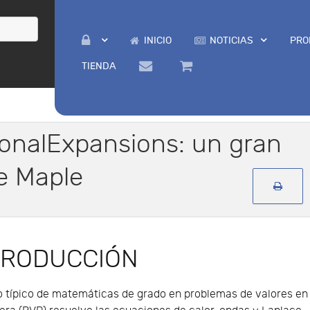
INICIO
NOTICIAS
PRO
TIENDA
onalExpansions: un gran
e Maple
TRODUCCIÓN
o típico de matemáticas de grado en problemas de valores en