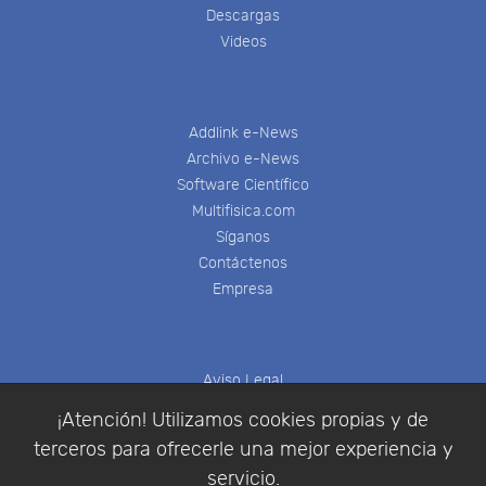
Descargas
Videos
Addlink e-News
Archivo e-News
Software Científico
Multifisica.com
Síganos
Contáctenos
Empresa
Aviso Legal
Política de Cookies
¡Atención! Utilizamos cookies propias y de
Política de Privacidad
terceros para ofrecerle una mejor experiencia y
Condiciones de compra
servicio.
Identificarse