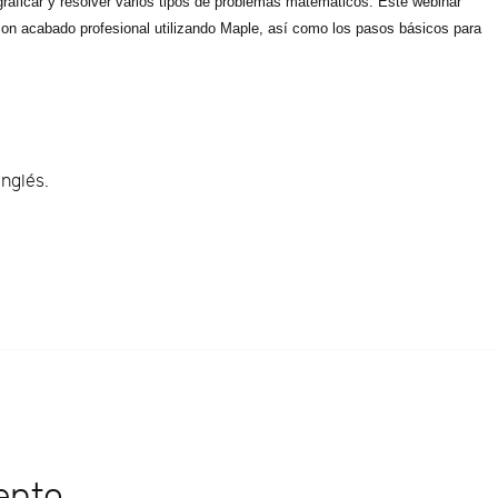
raficar y resolver varios tipos de problemas matemáticos. Este webinar
n acabado profesional utilizando Maple, así como los pasos básicos para
inglés.
ento