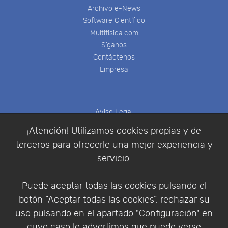
Archivo e-News
Software Científico
Multifisica.com
Síganos
Contáctenos
Empresa
Aviso Legal
Política de Cookies
¡Atención! Utilizamos cookies propias y de
Política de Privacidad
terceros para ofrecerle una mejor experiencia y
Condiciones de compra
servicio.
Identificarse
Registrarse
Puede aceptar todas las cookies pulsando el
botón “Aceptar todas las cookies”, rechazar su
uso pulsando en el apartado "Configuración" en
cuyo caso le advertimos que puede verse