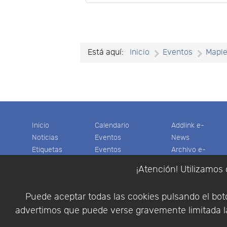
Está aquí:
Inicio
Eventos
Mapl
Inicio
Calendario
Addlink e-
Noticias
Eventos
News
Etiquetas
Eventos
Archivo e-
Productos
pasados
News
¡Atención! Utilizamos 
Soporte
Colaboradores
Software
Tienda
Encuestas
Científico
Puede aceptar todas las cookies pulsando el botó
Cesta
Descargas
Multifisica.com
advertimos que puede verse gravemente limitada la
Videos
Síganos
Contáctenos