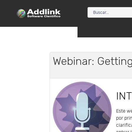
Webinar: Gettin
IN
Este we
por pr
clarifi