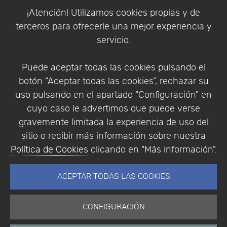
Política de Cookies
¡Atención! Utilizamos cookies propias y de
Política de Privacidad
terceros para ofrecerle una mejor experiencia y
Condiciones de compra
servicio.
Identificarse
Registrarse
Puede aceptar todas las cookies pulsando el
botón “Aceptar todas las cookies”, rechazar su
uso pulsando en el apartado "Configuración" en
cuyo caso le advertimos que puede verse
Empresa
|
Aviso Legal
|
Política de Privacidad
|
gravemente limitada la experiencia de uso del
Política de Cookies
sitio o recibir más información sobre nuestra
© Copyright 1994 - 2026. Addlink Software
Política de Cookies
clicando en "Más información".
Científico, S.L.
Distribuidor de soluciones software para España y
ACEPTAR TODAS LAS COOKIES
Portugal.
CONFIGURACIÓN