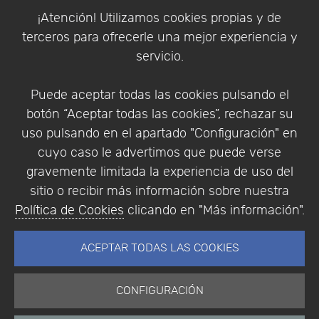
Política de Cookies
¡Atención! Utilizamos cookies propias y de
Política de Privacidad
terceros para ofrecerle una mejor experiencia y
Condiciones de compra
servicio.
Identificarse
Registrarse
Puede aceptar todas las cookies pulsando el
botón “Aceptar todas las cookies”, rechazar su
uso pulsando en el apartado "Configuración" en
cuyo caso le advertimos que puede verse
Empresa
|
Aviso Legal
|
Política de Privacidad
|
gravemente limitada la experiencia de uso del
Política de Cookies
sitio o recibir más información sobre nuestra
© Copyright 1994 - 2026. Addlink Software
Política de Cookies
clicando en "Más información".
Científico, S.L.
Distribuidor de soluciones software para España y
ACEPTAR TODAS LAS COOKIES
Portugal.
CONFIGURACIÓN