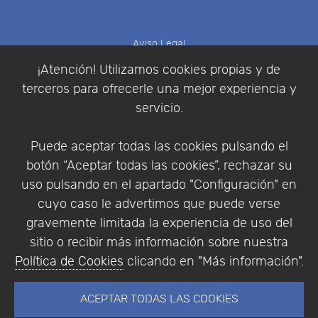
Aviso Legal
Política de Cookies
¡Atención! Utilizamos cookies propias y de
Política de Privacidad
terceros para ofrecerle una mejor experiencia y
Condiciones de compra
servicio.
Identificarse
Registrarse
Puede aceptar todas las cookies pulsando el
botón “Aceptar todas las cookies”, rechazar su
uso pulsando en el apartado "Configuración" en
cuyo caso le advertimos que puede verse
Empresa
|
Aviso Legal
|
Política de Privacidad
|
gravemente limitada la experiencia de uso del
Política de Cookies
sitio o recibir más información sobre nuestra
© Copyright 1994 - 2026. Addlink Software
Política de Cookies
clicando en "Más información".
Científico, S.L.
Distribuidor de soluciones software para España y
ACEPTAR TODAS LAS COOKIES
Portugal.