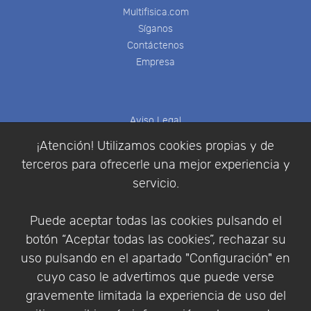
Multifisica.com
Síganos
Contáctenos
Empresa
Aviso Legal
Política de Cookies
¡Atención! Utilizamos cookies propias y de
Política de Privacidad
terceros para ofrecerle una mejor experiencia y
Condiciones de compra
servicio.
Identificarse
Registrarse
Puede aceptar todas las cookies pulsando el
botón “Aceptar todas las cookies”, rechazar su
uso pulsando en el apartado "Configuración" en
cuyo caso le advertimos que puede verse
Empresa
|
Aviso Legal
|
Política de Privacidad
|
gravemente limitada la experiencia de uso del
Política de Cookies