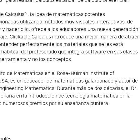
s” para realizar cálculos estándar de Cálculo Diferencial.
le Calculus™, la idea de matemáticas potentes
ionadas utilizando métodos muy visuales, interactivos, de
 y hacer clic, ofrece a los educadores una nueva generación
aje. Clickable Calculus introduce una mejor manera de atraer
ntender perfectamente los materiales que se les está
habitual del profesorado que integra software en sus clases
 herramienta y no los conceptos.
rito de Matemáticas en el Rose-Hulman Institute of
 USA, es un educador de matemáticas galardonado y autor de
Engineering Mathematics. Durante más de dos décadas, el Dr.
ionaria en la introducción de tecnología matemática en la
do numerosos premios por su enseñanza puntera.
nglés.