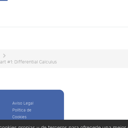
e
art #1: Differential Calculus
Aviso Legal
Política de
Cookies
Política de
cookies propias y de terceros para ofrecerle una mejor 