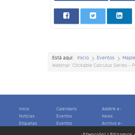
Está aquí:
Inicio
Eventos
Mapl
Webinar: Clickable Calculus Series - P
Inicio
Calendario
Addlink e-
Noticias
Eventos
News
Etiquetas
Eventos
Archivo e-
Productos
pasados
News
¡Atención! Utilizamos 