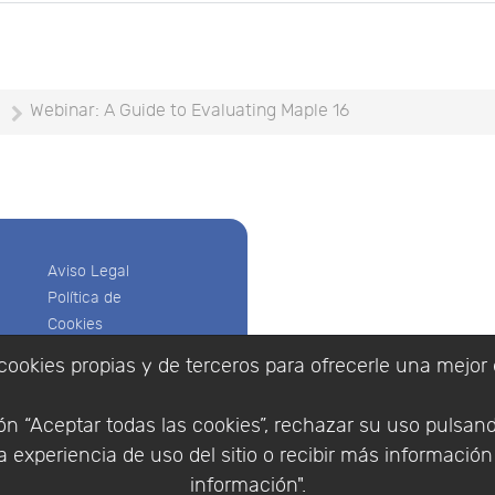
e
Webinar: A Guide to Evaluating Maple 16
Aviso Legal
Política de
Cookies
Política de
cookies propias y de terceros para ofrecerle una mejor 
Privacidad
Empresa
|
Aviso Legal
|
Po
Condiciones
|
Política de Cookies
n “Aceptar todas las cookies”, rechazar su uso pulsan
de compra
© Copyright 1994 - 2026. 
 experiencia de uso del sitio o recibir más informació
Identificarse
Científico, S.L.
Registrarse
información".