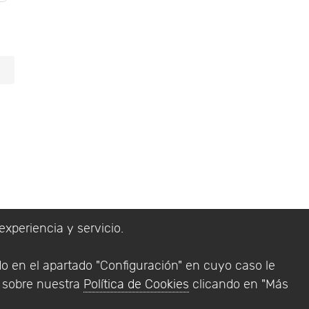
experiencia y servicio.
lítica de Privacidad
do en el apartado "Configuración" en cuyo caso le
Addlink Software
n sobre nuestra
Política de Cookies
clicando en "Más