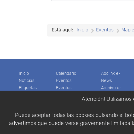
Está aquí:
Inicio
Eventos
Mapl
Inicio
Calendario
Addlink e-
Noticias
Eventos
News
Etiquetas
Eventos
Archivo e-
Productos
pasados
News
¡Atención! Utilizamos 
Soporte
Colaboradores
Software
Tienda
Encuestas
Científico
Puede aceptar todas las cookies pulsando el botó
Cesta
Descargas
Multifisica.com
advertimos que puede verse gravemente limitada la
Videos
Síganos
Contáctenos