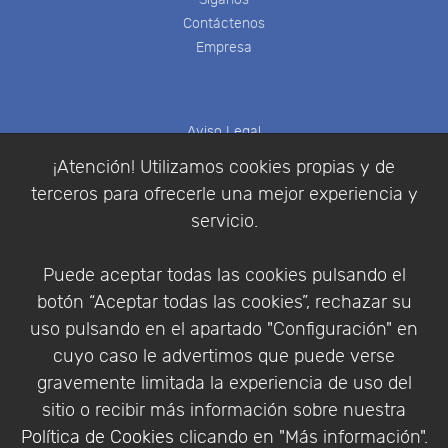
Contáctenos
Empresa
Aviso Legal
Política de Cookies
¡Atención! Utilizamos cookies propias y de
Política de Privacidad
terceros para ofrecerle una mejor experiencia y
Condiciones de compra
servicio.
Identificarse
Registrarse
Puede aceptar todas las cookies pulsando el
botón “Aceptar todas las cookies”, rechazar su
uso pulsando en el apartado "Configuración" en
cuyo caso le advertimos que puede verse
Empresa
|
Aviso Legal
|
Política de Privacidad
|
gravemente limitada la experiencia de uso del
Política de Cookies
sitio o recibir más información sobre nuestra
© Copyright 1994 - 2026. Addlink Software
Política de Cookies
clicando en "Más información".