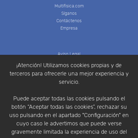
Multifisica.com
Síganos
Contáctenos
Empresa
Aviso Legal
Política de Cookies
¡Atención! Utilizamos cookies propias y de
Política de Privacidad
terceros para ofrecerle una mejor experiencia y
Condiciones de compra
servicio.
Identificarse
Registrarse
Puede aceptar todas las cookies pulsando el
botón “Aceptar todas las cookies”, rechazar su
uso pulsando en el apartado "Configuración" en
cuyo caso le advertimos que puede verse
Empresa
|
Aviso Legal
|
Política de Privacidad
|
gravemente limitada la experiencia de uso del