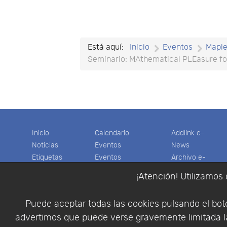
Está aquí:
Inicio
Eventos
Mapl
Seminario: MAthematical PLEasure for
Inicio
Calendario
Addlink e-
Noticias
Eventos
News
Etiquetas
Eventos
Archivo e-
Productos
pasados
News
¡Atención! Utilizamos 
Soporte
Colaboradores
Software
Tienda
Encuestas
Científico
Puede aceptar todas las cookies pulsando el botó
Cesta
Descargas
Multifisica.com
advertimos que puede verse gravemente limitada la
Videos
Síganos