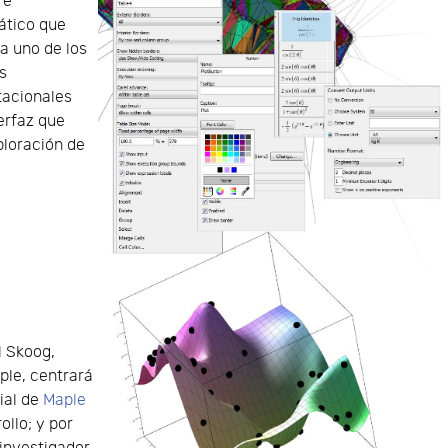
re
tico que
a uno de los
s
acionales
erfaz que
xploración de
l Skoog,
ple, centrará
ial de
Maple
ollo; y por