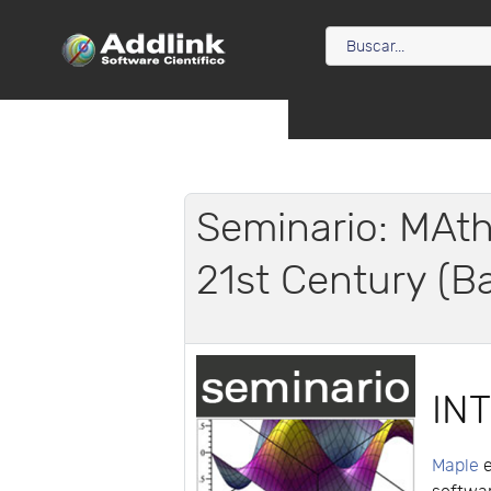
Seminario: MAth
21st Century (B
IN
Maple
e