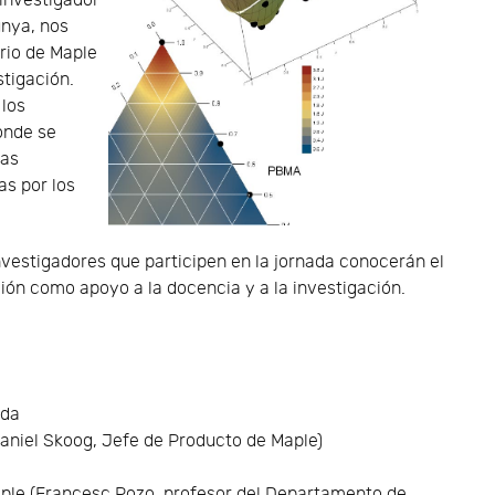
 investigador
unya, nos
rio de Maple
stigación.
 los
donde se
tas
as por los
nvestigadores que participen en la jornada conocerán el
ión como apoyo a la docencia y a la investigación.
ada
Daniel Skoog, Jefe de Producto de Maple)
Maple (Francesc Pozo, profesor del Departamento de