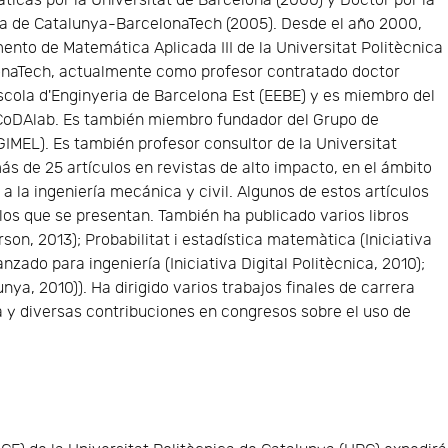
icas por la Universitat de Barcelona (2000) y Doctor por la
ca de Catalunya-BarcelonaTech (2005). Desde el año 2000,
ento de Matemática Aplicada III de la Universitat Politècnica
naTech, actualmente como profesor contratado doctor
scola d'Enginyeria de Barcelona Est (EEBE) y es miembro del
 CoDAlab. Es también miembro fundador del Grupo de
IMEL). Es también profesor consultor de la Universitat
s de 25 artículos en revistas de alto impacto, en el ámbito
 a la ingeniería mecánica y civil. Algunos de estos artículos
os que se presentan. También ha publicado varios libros
son, 2013); Probabilitat i estadística matemàtica (Iniciativa
anzado para ingeniería (Iniciativa Digital Politècnica, 2010);
nya, 2010)). Ha dirigido varios trabajos finales de carrera
ía y diversas contribuciones en congresos sobre el uso de