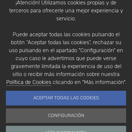
¡Atención! Utilizamos cookies propias y de
Política de Privacidad
terceros para ofrecerle una mejor experiencia y
Condiciones de compra
servicio.
Identificarse
Registrarse
Puede aceptar todas las cookies pulsando el
botón “Aceptar todas las cookies”, rechazar su
uso pulsando en el apartado "Configuración" en
cuyo caso le advertimos que puede verse
Empresa
|
Aviso Legal
|
Política de Privacidad
|
gravemente limitada la experiencia de uso del
Política de Cookies
sitio o recibir más información sobre nuestra
© Copyright 1994 - 2026. Addlink Software
Política de Cookies
clicando en "Más información".
Científico, S.L.
Distribuidor de soluciones software para España y
ACEPTAR TODAS LAS COOKIES
Portugal.
CONFIGURACIÓN