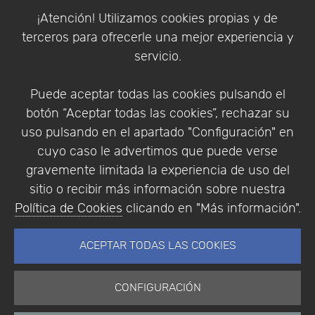
Política de Cookies
¡Atención! Utilizamos cookies propias y de
Política de Privacidad
terceros para ofrecerle una mejor experiencia y
Condiciones de compra
servicio.
Identificarse
Registrarse
Puede aceptar todas las cookies pulsando el
botón “Aceptar todas las cookies”, rechazar su
uso pulsando en el apartado "Configuración" en
cuyo caso le advertimos que puede verse
Empresa
|
Aviso Legal
|
Política de Privacidad
|
gravemente limitada la experiencia de uso del
Política de Cookies
sitio o recibir más información sobre nuestra
© Copyright 1994 - 2026. Addlink Software
Política de Cookies
clicando en "Más información".
Científico, S.L.
Distribuidor de soluciones software para España y
ACEPTAR TODAS LAS COOKIES
Portugal.
CONFIGURACIÓN